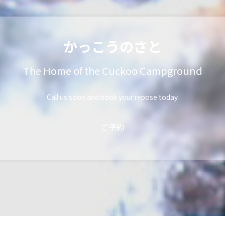
かっこうのさと
The Home of the Cuckoo Campground
Call us soon and book your repose today.
ご予約