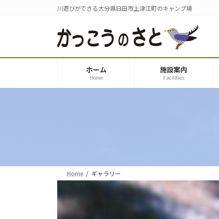
コ
ナ
川遊びができる大分県日田市上津江町のキャンプ場
ン
ビ
テ
ゲ
ン
ー
ツ
シ
へ
ョ
ホーム
施設案内
ス
ン
Home
Facilities
キ
に
ッ
移
プ
動
Home
ギャラリー