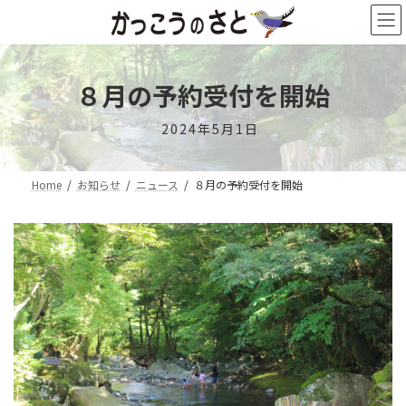
コ
ナ
ン
ビ
テ
ゲ
ン
ー
ツ
シ
８月の予約受付を開始
へ
ョ
ス
ン
2024年5月1日
キ
に
ッ
移
プ
動
Home
お知らせ
ニュース
８月の予約受付を開始